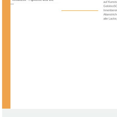
auf Kunsts
GekkkoSOL
Innenberei
Altanstric
alte Lacke