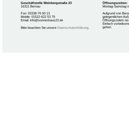
Geschäftstelle Weinbergstraße 23
Öffnungszeiten:
16321 Bernau
Montag-Samstag na
Fon: 03338-76 00 13
Aufgrund von Bera
Mobile: 01522-622 53 79
gelegentlichen Auß
Email: info@sonnenhaus23.de
Öffnungszeiten nich
Einfach vorbeikom
gehen.
Bitte beachten Sie unsere
Datenschutzerklärung
.