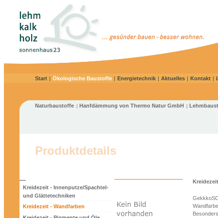
Start
|
Ökologische Baustoffe
|
Energietechnik
|
Aktuelles
|
Kontakt
|
Naturbaustoffe
Hanfdämmung von Thermo Natur GmbH
Lehmbaust
|
|
Produktdetails
Kreidezei
Kreidezeit - Innenputze/Spachtel-
und Glättetechniken
GekkkoSOL 
Wandfarbe
Kreidezeit - Wandfarben
Besonders 
Kreidezeit - Pigmente und Öle